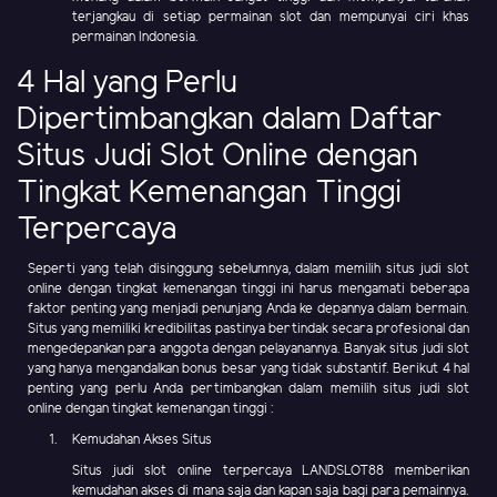
terjangkau di setiap permainan slot dan mempunyai ciri khas
permainan Indonesia.
4 Hal yang Perlu
Dipertimbangkan dalam Daftar
Situs Judi Slot Online dengan
Tingkat Kemenangan Tinggi
Terpercaya
Seperti yang telah disinggung sebelumnya, dalam memilih situs judi slot
online dengan tingkat kemenangan tinggi ini harus mengamati beberapa
faktor penting yang menjadi penunjang Anda ke depannya dalam bermain.
Situs yang memiliki kredibilitas pastinya bertindak secara profesional dan
mengedepankan para anggota dengan pelayanannya. Banyak situs judi slot
yang hanya mengandalkan bonus besar yang tidak substantif. Berikut 4 hal
penting yang perlu Anda pertimbangkan dalam memilih situs judi slot
online dengan tingkat kemenangan tinggi :
Kemudahan Akses Situs
Situs judi slot online terpercaya LANDSLOT88 memberikan
kemudahan akses di mana saja dan kapan saja bagi para pemainnya.