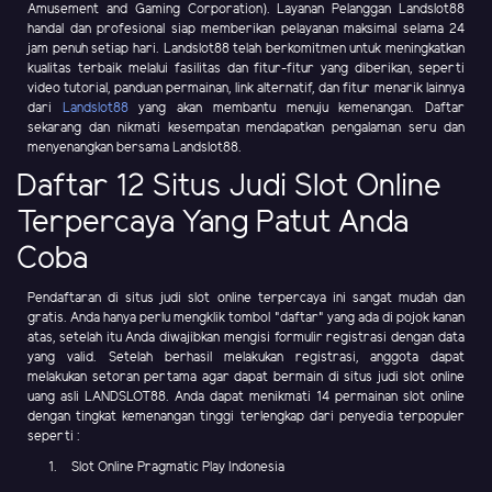
Amusement and Gaming Corporation). Layanan Pelanggan Landslot88
handal dan profesional siap memberikan pelayanan maksimal selama 24
jam penuh setiap hari. Landslot88 telah berkomitmen untuk meningkatkan
kualitas terbaik melalui fasilitas dan fitur-fitur yang diberikan, seperti
video tutorial, panduan permainan, link alternatif, dan fitur menarik lainnya
dari
Landslot88
yang akan membantu menuju kemenangan. Daftar
sekarang dan nikmati kesempatan mendapatkan pengalaman seru dan
menyenangkan bersama Landslot88.
Daftar 12 Situs Judi Slot Online
Terpercaya Yang Patut Anda
Coba
Pendaftaran di situs judi slot online terpercaya ini sangat mudah dan
gratis. Anda hanya perlu mengklik tombol "daftar" yang ada di pojok kanan
atas, setelah itu Anda diwajibkan mengisi formulir registrasi dengan data
yang valid. Setelah berhasil melakukan registrasi, anggota dapat
melakukan setoran pertama agar dapat bermain di situs judi slot online
uang asli LANDSLOT88. Anda dapat menikmati 14 permainan slot online
dengan tingkat kemenangan tinggi terlengkap dari penyedia terpopuler
seperti :
Slot Online Pragmatic Play Indonesia