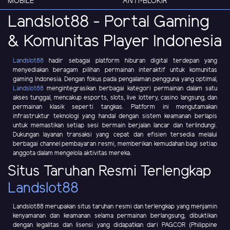
MOBILE
ANTI-BLOKIR
Landslot88 - Portal Gaming
& Komunitas Player Indonesia
Landslot88
hadir sebagai platform hiburan digital terdepan yang
menyediakan beragam pilihan permainan interaktif untuk komunitas
gaming Indonesia. Dengan fokus pada pengalaman pengguna yang optimal,
Landslot88
mengintegrasikan berbagai kategori permainan dalam satu
akses tunggal, mencakup esports, slots, live lottery, casino langsung, dan
permainan klasik seperti tangkas. Platform ini mengutamakan
infrastruktur teknologi yang handal dengan sistem keamanan berlapis
untuk memastikan setiap sesi bermain berjalan lancar dan terlindungi.
Dukungan layanan transaksi yang cepat dan efisien tersedia melalui
berbagai channel pembayaran resmi, memberikan kemudahan bagi setiap
anggota dalam mengelola aktivitas mereka.
Situs Taruhan Resmi Terlengkap
Landslot88
Landslot88 merupakan situs taruhan resmi dan terlengkap yang menjamin
kenyamanan dan keamanan selama permainan berlangsung, dibuktikan
dengan legalitas dan lisensi yang didapatkan dari PAGCOR (Philippine