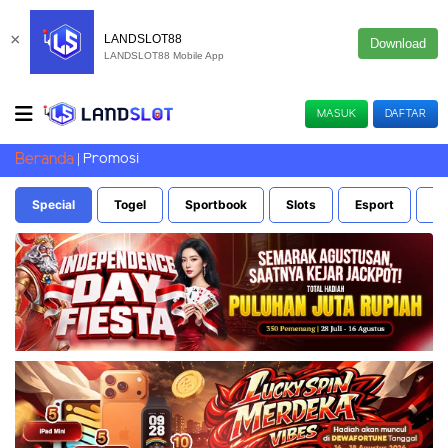
×
LANDSLOT88
Download
LANDSLOT88 Mobile App
MASUK
DAFTAR
Beranda
Promosi
Special
Togel
Sportbook
Slots
Esport
Li