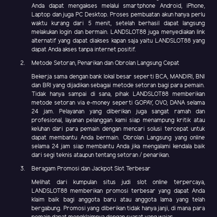
Anda dapat mengakses melalui smartphone Android, iPhone,
Laptop dan juga PC Desktop. Proses pembuatan akun hanya perlu
waktu kurang dari 5 menit, setelah berhasil dapat langsung
melakukan login dan bermain. LANDSLOT88 juga menyediakan link
alternatif yang dapat diakses kapan saja yaitu LANDSLOT88 yang
dapat Anda akses tanpa internet positif.
Metode Setoran, Penarikan dan Obrolan Langsung Cepat
Bekerja sama dengan bank lokal besar seperti BCA, MANDIRI, BNI
dan BRI yang dijadikan sebagai metode setoran bagi para pemain.
Tidak hanya sampai di sana, pihak LANDSLOT88 memberikan
metode setoran via e-money seperti GOPAY, OVO, DANA selama
24 jam. Pelayanan yang diberikan juga sangat ramah dan
profesional, layanan pelanggan kami siap menampung kritik atau
keluhan dari para pemain dengan mencari solusi tercepat untuk
dapat membantu Anda bermain. Obrolan Langsung yang online
selama 24 jam siap membantu Anda jika mengalami kendala baik
dari segi teknis ataupun tentang setoran / penarikan.
Beragam Promosi dan Jackpot Slot Terbesar
Melihat dari kumpulan situs judi slot online terpercaya,
LANDSLOT88 memberikan promosi terbesar yang dapat Anda
klaim baik bagi anggota baru atau anggota lama yang telah
bergabung. Promosi yang diberikan tidak hanya janji, di mana para