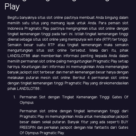
Play
Begitu banyaknya situs slot online pastinya membuat Anda bingung dalam
memilih satu situs yang memang layak untuk Anda. Para pemain slot
Indonesia Pragmatic Play pastinya menginginkan situs slot online dengan
tingkat kemenangan tinggi pada hari ini. Istilah tingkat kemenangan tinggi
dikenal sebagai situs slot online yang mempunyai win rate (RTP) tertinggi.
Semakin besar suatu RTP atau tingkat kemenangan maka semakin
menguntungkan situs slot online tersebut. Maka dari itu, pihak
LANDSLOT88 akan memberikan informasi penting kepada Anda dalam
memilih permainan slot online paling menguntungkan Pragmatic Play setiap
harinya. Keuntungan dari informasi ini memungkinkan Anda memenangkan
banyak jackpot slot terbesar dan meraih kemenangan besar hanya dengan
melakukan putaran mesin slot online. Berikut 4 permainan slot online
dengan tingkat kemenangan tinggi Pragmatic Play yang direkomendasikan
pihak LANDSLOT88 :
Permainan Slot dengan Tingkat Kemenangan Tinggi Gates Of
Olympus
Permainan slot online dengan tingkat kemenangan tinggi dari
Pragmatic Play ini memungkinkan Anda untuk mendapatkan jackpot
besar dalam sekali putaran. Banyak fitur yang ada seperti BUY
FREESPIN dan perkalian jackpot dengan nilai fantastis dari Gates
Of Olympus Pragmatic Play.