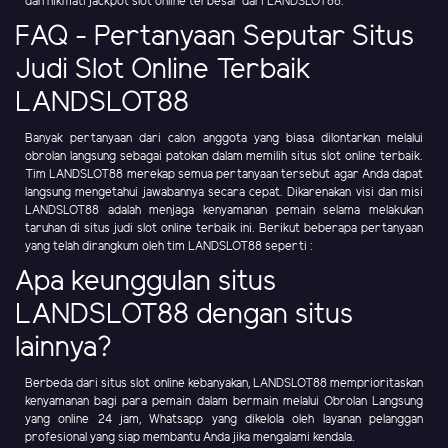
dan nikmati jackpot slot online terbesar dari LANDSLOT88.
FAQ - Pertanyaan Seputar Situs
Judi Slot Online Terbaik
LANDSLOT88
Banyak pertanyaan dari calon anggota yang biasa dilontarkan melalui
obrolan langsung sebagai patokan dalam memilih situs slot online terbaik.
Tim LANDSLOT88 merekap semua pertanyaan tersebut agar Anda dapat
langsung mengetahui jawabannya secara cepat. Dikarenakan visi dan misi
LANDSLOT88 adalah menjaga kenyamanan pemain selama melakukan
taruhan di situs judi slot online terbaik ini. Berikut beberapa pertanyaan
yang telah dirangkum oleh tim LANDSLOT88 seperti :
Apa keunggulan situs
LANDSLOT88 dengan situs
lainnya?
Berbeda dari situs slot online kebanyakan, LANDSLOT88 memprioritaskan
kenyamanan bagi para pemain dalam bermain melalui Obrolan Langsung
yang online 24 jam, Whatsapp yang dikelola oleh layanan pelanggan
profesional yang siap membantu Anda jika mengalami kendala.