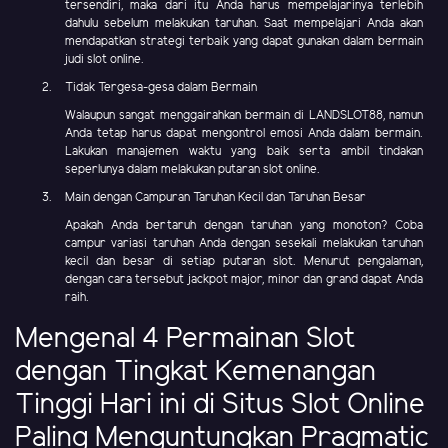
tersendiri, maka dari itu Anda harus mempelajarinya terlebih
dahulu sebelum melakukan taruhan. Saat mempelajari Anda akan
mendapatkan strategi terbaik yang dapat gunakan dalam bermain
judi slot online.
Tidak Tergesa-gesa dalam Bermain
Walaupun sangat menggairahkan bermain di LANDSLOT88, namun
Anda tetap harus dapat mengontrol emosi Anda dalam bermain.
Lakukan manajemen waktu yang baik serta ambil tindakan
seperlunya dalam melakukan putaran slot online.
Main dengan Campuran Taruhan Kecil dan Taruhan Besar
Apakah Anda bertaruh dengan taruhan yang monoton? Coba
campur variasi taruhan Anda dengan sesekali melakukan taruhan
kecil dan besar di setiap putaran slot. Menurut pengalaman,
dengan cara tersebut jackpot major, minor dan grand dapat Anda
raih.
Mengenal 4 Permainan Slot
dengan Tingkat Kemenangan
Tinggi Hari ini di Situs Slot Online
Paling Menguntungkan Pragmatic